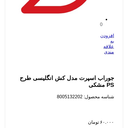
0
افزودن
به
علاقه
مندی
جوراب اسپرت مدل کش انگلیسی طرح
PS مشکی
شناسه محصول:
8005132202
۶۰.۰۰۰
تومان