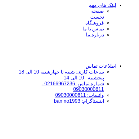
لینک های مهم
صفحه
نخست
فروشگاه
تماس با ما
درباره ما
اطلاعات تماس
ساعات کاری: شنبه تا چهارشنبه 10 الی 18
پنجشنبه : 10 الی 14
شماره تماس: 02166967236 -
09030000611
واتساپ: 09030000611
اینستاگرام: banino1993