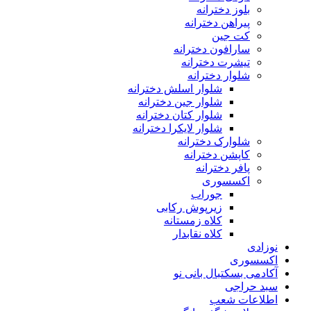
بلوز دخترانه
پیراهن دخترانه
کت جین
سارافون دخترانه
تیشرت دخترانه
شلوار دخترانه
شلوار اسلش دخترانه
شلوار جین دخترانه
شلوار کتان دخترانه
شلوار لایکرا دخترانه
شلوارک دخترانه
کاپشن دخترانه
پافر دخترانه
اکسسوری
جوراب
زیرپوش رکابی
کلاه زمستانه
کلاه نقابدار
نوزادی
اکسسوری
آکادمی بسکتبال بانی نو
سبد حراجی
اطلاعات شعب