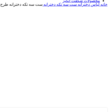
محصولات شگفت انگیز
خانه
لباس دخترانه
ست سه تکه دخترانه
ست سه تکه دخترانه طرح GAP
بزرگنمایی تصویر