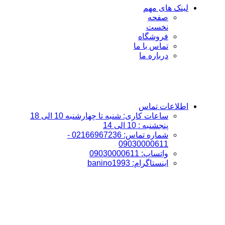
لینک های مهم
صفحه
نخست
فروشگاه
تماس با ما
درباره ما
اطلاعات تماس
ساعات کاری: شنبه تا چهارشنبه 10 الی 18
پنجشنبه : 10 الی 14
شماره تماس: 02166967236 -
09030000611
واتساپ: 09030000611
اینستاگرام: banino1993