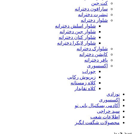
کت جین
سارافون دخترانه
تیشرت دخترانه
شلوار دخترانه
شلوار اسلش دخترانه
شلوار جین دخترانه
شلوار کتان دخترانه
شلوار لایکرا دخترانه
شلوارک دخترانه
کاپشن دخترانه
پافر دخترانه
اکسسوری
جوراب
زیرپوش رکابی
کلاه زمستانه
کلاه نقابدار
نوزادی
اکسسوری
آکادمی بسکتبال بانی نو
سبد حراجی
اطلاعات شعب
محصولات شگفت انگیز
سبد خرید