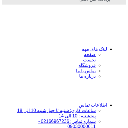
لینک های مهم
صفحه
نخست
فروشگاه
تماس با ما
درباره ما
اطلاعات تماس
ساعات کاری: شنبه تا چهارشنبه 10 الی 18
پنجشنبه : 10 الی 14
شماره تماس: 02166967236 -
09030000611