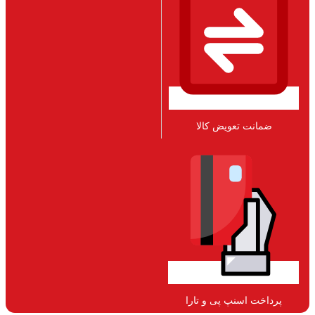
ضمانت تعویض کالا​
پرداخت اسنپ پی و تارا