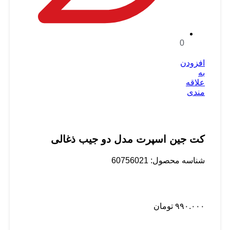
0
افزودن
به
علاقه
مندی
کت جین اسپرت مدل دو جیب ذغالی
شناسه محصول:
60756021
۹۹۰.۰۰۰
تومان