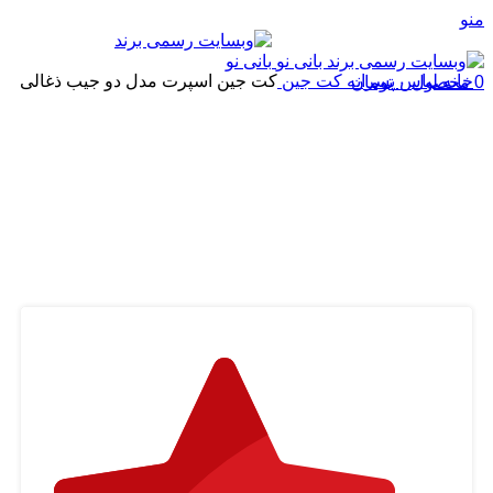
منو
خانه
لباس پسرانه
کت جین
کت جین اسپرت مدل دو جیب ذغالی
0
محصول
۰
تومان
بزرگنمایی تصویر