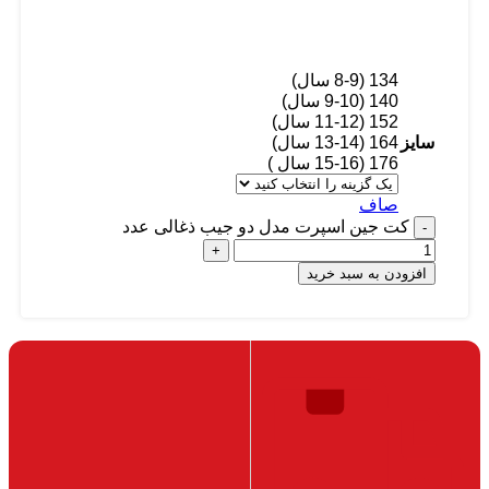
134 (8-9 سال)
140 (9-10 سال)
152 (11-12 سال)
سایز
164 (13-14 سال)
176 (15-16 سال )
صاف
کت جین اسپرت مدل دو جیب ذغالی عدد
افزودن به سبد خرید