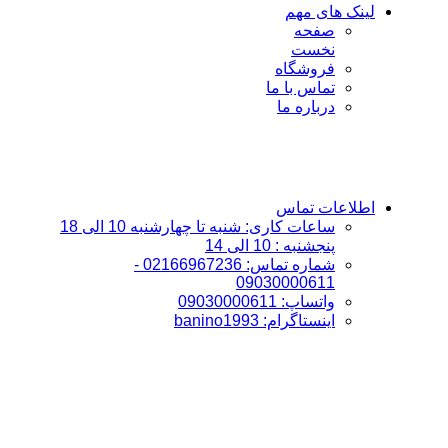
لینک های مهم
صفحه
نخست
فروشگاه
تماس با ما
درباره ما
اطلاعات تماس
ساعات کاری: شنبه تا چهارشنبه 10 الی 18
پنجشنبه : 10 الی 14
شماره تماس: 02166967236 -
09030000611
واتساپ: 09030000611
اینستاگرام: banino1993